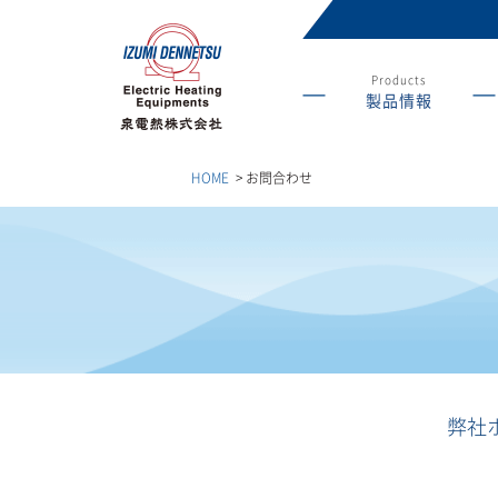
Products
製品情報
産業用ヒーターの総
合メーカー 泉電熱株
式会社
HOME
>
お問合わせ
弊社